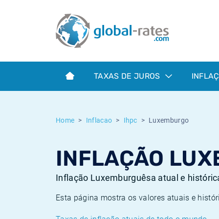
Euribor
O que é a inflação do IPC?
Taxas Euribor históricas
Calculadora de inflação
Term SOFR
O que é a inflação do IHPC?
Taxas ESTER históricas
TAXAS DE JUROS
INFLA
Bancos centrais
Inflação Brasil
Taxas SOFR históricas
ESTER
Inflação Estados Unidos
Taxas SONIA históricas
Home
Inflacao
Ihpc
Luxemburgo
SONIA
Inflação Europa
Taxas TONAR históricas
INFLAÇÃO LUX
SOFR
Inflação Portugal
Taxas de inflação históricas
Inflação Luxemburguêsa atual e históri
Esta página mostra os valores atuais e hist