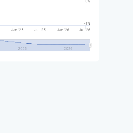
0%
-1%
Jan '25
Jul '25
Jan '26
Jul '26
2025
2026