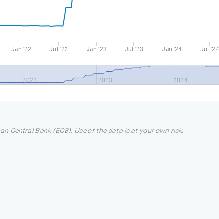
Jan '22
Jul '22
Jan '23
Jul '23
Jan '24
Jul '24
2022
2023
2024
n Central Bank (ECB). Use of the data is at your own risk.