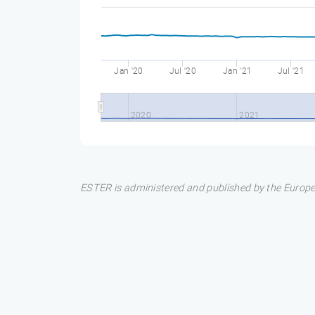
Jan '20
Jul '20
Jan '21
Jul '21
2020
2021
ESTER is administered and published by the Europea