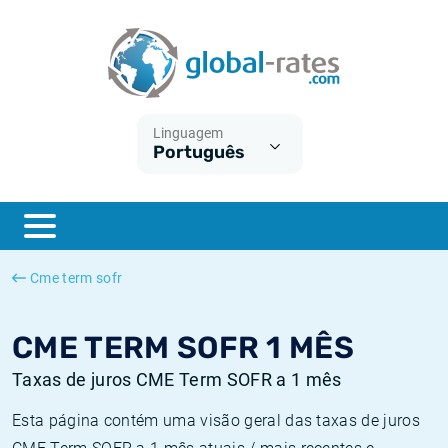
Euribor
O que é a inflação do IPC?
Taxas Euribor históricas
Calculadora de inflação
Term SOFR
O que é a inflação do IHPC?
Taxas ESTER históricas
Linguagem
Português
Bancos centrais
Inflação Brasil
Taxas SOFR históricas
ESTER
Inflação Estados Unidos
Taxas SONIA históricas
SONIA
Inflação Europa
Taxas TONAR históricas
Cme term sofr
SOFR
Inflação Portugal
Taxas de inflação históricas
CME TERM SOFR 1 MÊS
Taxas de juros CME Term SOFR a 1 mês
Esta página contém uma visão geral das taxas de juros