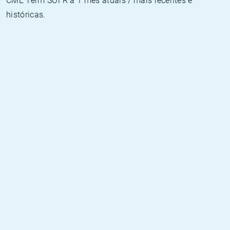
CME Term SOFR a 1 mês atuais / mais recentes e
históricas.