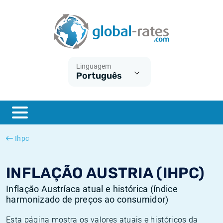
Euribor
O que é a inflação do IPC?
Taxas Euribor históricas
Calculadora de inflação
Term SOFR
O que é a inflação do IHPC?
Taxas ESTER históricas
Linguagem
Português
Bancos centrais
Inflação Brasil
Taxas SOFR históricas
ESTER
Inflação Estados Unidos
Taxas SONIA históricas
SONIA
Inflação Europa
Taxas TONAR históricas
Ihpc
SOFR
Inflação Portugal
Taxas de inflação históricas
INFLAÇÃO AUSTRIA (IHPC)
Inflação Austríaca atual e histórica (índice
harmonizado de preços ao consumidor)
Esta página mostra os valores atuais e históricos da