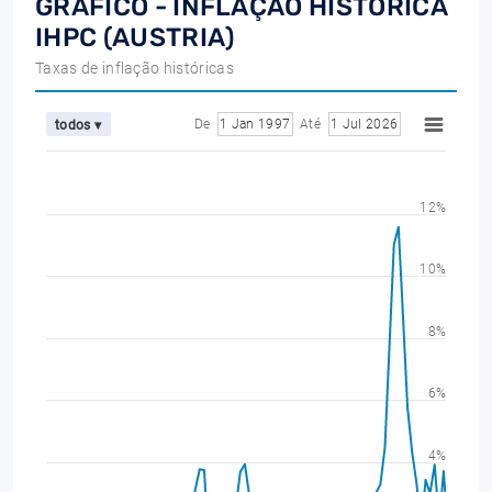
GRÁFICO - INFLAÇÃO HISTÓRICA
IHPC (AUSTRIA)
Taxas de inflação históricas
De
1 Jan 1997
Até
1 Jul 2026
todos ▾
12%
10%
8%
6%
4%