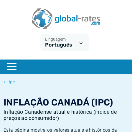
Euribor
O que é a inflação do IPC?
Taxas Euribor históricas
Calculadora de inflação
Term SOFR
O que é a inflação do IHPC?
Taxas ESTER históricas
Linguagem
Português
Bancos centrais
Inflação Brasil
Taxas SOFR históricas
ESTER
Inflação Estados Unidos
Taxas SONIA históricas
SONIA
Inflação Europa
Taxas TONAR históricas
Ipc
SOFR
Inflação Portugal
Taxas de inflação históricas
INFLAÇÃO CANADÁ (IPC)
Inflação Canadense atual e histórica (índice de
preços ao consumidor)
Esta página mostra os valores atuais e históricos da