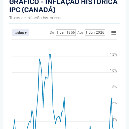
GRÁFICO - INFLAÇÃO HISTÓRICA
IPC (CANADÁ)
Taxas de inflação históricas
De
1 Jan 1956
Até
1 Jun 2026
todos ▾
12%
10%
8%
6%
4%