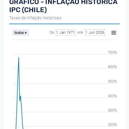
GRÁFICO - INFLAÇÃO HISTÓRICA
IPC (CHILE)
Taxas de inflação históricas
De
1 Jan 1971
Até
1 Jun 2026
todos ▾
700%
600%
500%
400%
300%
200%