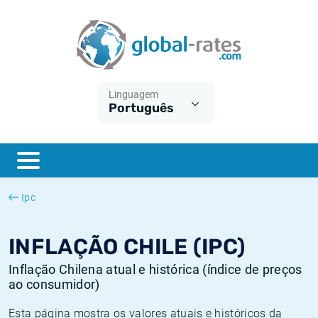
Euribor
O que é a inflação do IPC?
Taxas Euribor históricas
Calculadora de inflação
Term SOFR
O que é a inflação do IHPC?
Taxas ESTER históricas
Linguagem
Português
Bancos centrais
Inflação Brasil
Taxas SOFR históricas
ESTER
Inflação Estados Unidos
Taxas SONIA históricas
SONIA
Inflação Europa
Taxas TONAR históricas
Ipc
SOFR
Inflação Portugal
Taxas de inflação históricas
INFLAÇÃO CHILE (IPC)
Inflação Chilena atual e histórica (índice de preços
ao consumidor)
Esta página mostra os valores atuais e históricos da