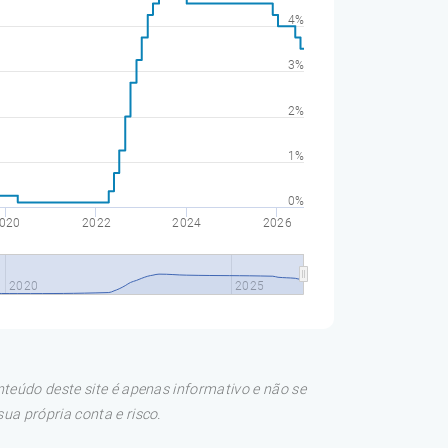
4%
3%
2%
1%
0%
020
2022
2024
2026
2020
2025
teúdo deste site é apenas informativo e não se
a própria conta e risco.