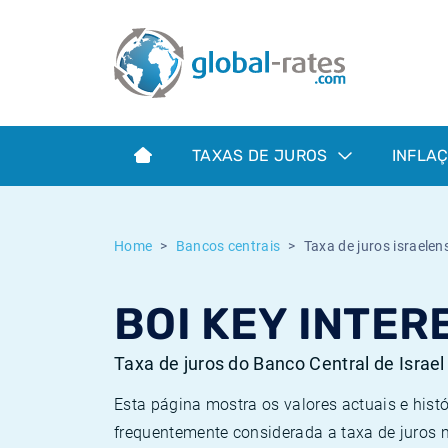
Euribor
O que é a inflação do IPC?
Taxas Euribor históricas
Calculadora de inflação
Term SOFR
O que é a inflação do IHPC?
Taxas ESTER históricas
TAXAS DE JUROS
INFLA
Bancos centrais
Inflação Brasil
Taxas SOFR históricas
ESTER
Inflação Estados Unidos
Taxas SONIA históricas
Home
Bancos centrais
Taxa de juros israelens
SONIA
Inflação Europa
Taxas TONAR históricas
BOI KEY INTER
SOFR
Inflação Portugal
Taxas de inflação históricas
Taxa de juros do Banco Central de Israel
Esta página mostra os valores actuais e histór
frequentemente considerada a taxa de juros m