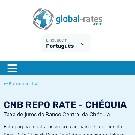
Euribor
O que é a inflação do IPC?
Taxas Euribor históricas
Calculadora de inflação
Term SOFR
O que é a inflação do IHPC?
Taxas ESTER históricas
Linguagem
Português
Bancos centrais
Inflação Brasil
Taxas SOFR históricas
ESTER
Inflação Estados Unidos
Taxas SONIA históricas
SONIA
Inflação Europa
Taxas TONAR históricas
Bancos centrais
SOFR
Inflação Portugal
Taxas de inflação históricas
CNB REPO RATE - CHÉQUIA
Taxa de juros do Banco Central da Chéquia
Esta página mostra os valores actuais e históricos da