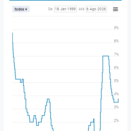
De
18 Jan 1999
Até
6 Ago 2026
todos ▾
9%
8%
7%
6%
5%
4%
3%
2%