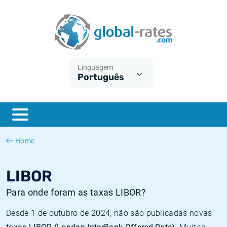
Euribor
O que é a inflação do IPC?
Taxas Euribor históricas
Calculadora de inflação
Term SOFR
O que é a inflação do IHPC?
Taxas ESTER históricas
Linguagem
Português
Bancos centrais
Inflação Brasil
Taxas SOFR históricas
ESTER
Inflação Estados Unidos
Taxas SONIA históricas
SONIA
Inflação Europa
Taxas TONAR históricas
Home
SOFR
Inflação Portugal
Taxas de inflação históricas
LIBOR
Para onde foram as taxas LIBOR?
Desde 1 de outubro de 2024, não são publicadas novas