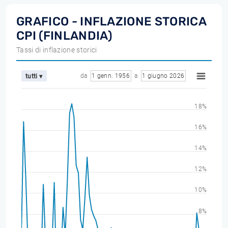
GRAFICO - INFLAZIONE STORICA
CPI (FINLANDIA)
Tassi di inflazione storici
da
1 genn. 1956
a
1 giugno 2026
tutti ▾
18%
16%
14%
12%
10%
8%