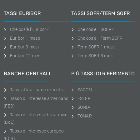
TASSI EURIBOR
TASSI SOFR/TERM SOFR
Che cos'è l'Euribor?
Che cos'è il SOFR?
Euribor 1 mese
Che cos'è il Term SOFR
Euribor 3 mesi
Term SOFR 1 mese
Euribor 12 mesi
Term SOFR 3 mesi
BANCHE CENTRALI
PIÙ TASSI DI RIFERIMENTO
Tassi attuali banche centrali
SARON
Tasso di interesse americano
ESTER
(FED)
SONIA
Tasso di interesse britannico
TONAR
(BoE)
Tasso di interesse europeo
(ECB)