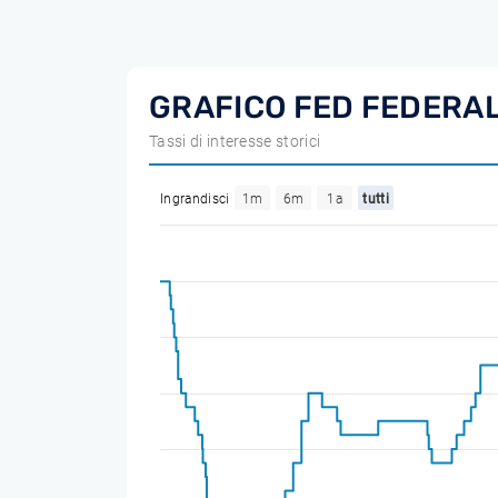
GRAFICO FED FEDERA
Tassi di interesse storici
Ingrandisci
1m
6m
1a
tutti