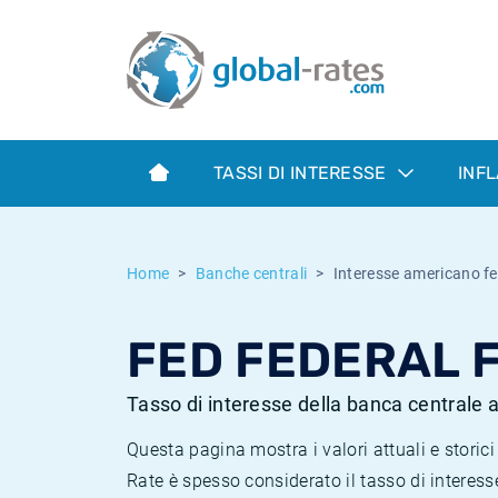
Euribor
Cos'è l'inflazione CPI?
Tassi storici Euribor
Calcolatore dell’inflazione
Term SOFR
Cos'è l'inflazione HICP?
Tassi storici di ESTER
TASSI DI INTERESSE
INF
Banche centrali
Inflazione Europa
Tassi SOFR storici
ESTER
Inflazione Italia
Tassi storici di SONIA
Home
Banche centrali
Interesse americano fe
SONIA
Inflazione Stati Uniti
Tassi storici di TONAR
FED FEDERAL F
SOFR
Inflazione Svizzera
Tassi di inflazione storici
Tasso di interesse della banca centrale
Questa pagina mostra i valori attuali e stori
Rate è spesso considerato il tasso di interes