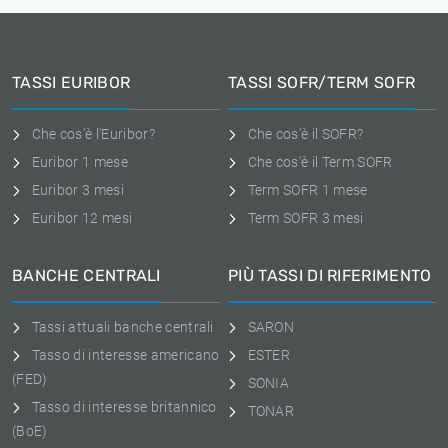
TASSI EURIBOR
TASSI SOFR/TERM SOFR
Che cos'è l'Euribor?
Che cos'è il SOFR?
Euribor 1 mese
Che cos'è il Term SOFR
Euribor 3 mesi
Term SOFR 1 mese
Euribor 12 mesi
Term SOFR 3 mesi
BANCHE CENTRALI
PIÙ TASSI DI RIFERIMENTO
Tassi attuali banche centrali
SARON
Tasso di interesse americano
ESTER
(FED)
SONIA
Tasso di interesse britannico
TONAR
(BoE)