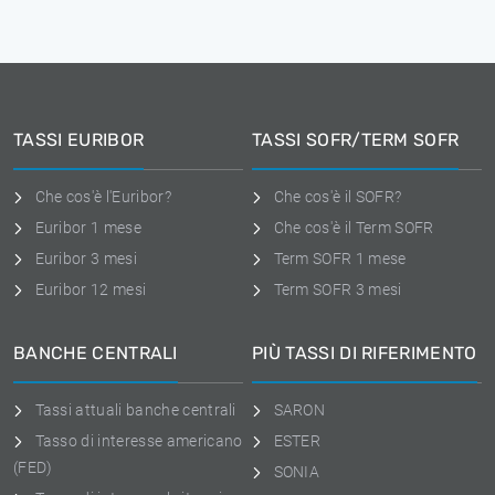
TASSI EURIBOR
TASSI SOFR/TERM SOFR
Che cos'è l'Euribor?
Che cos'è il SOFR?
Euribor 1 mese
Che cos'è il Term SOFR
Euribor 3 mesi
Term SOFR 1 mese
Euribor 12 mesi
Term SOFR 3 mesi
BANCHE CENTRALI
PIÙ TASSI DI RIFERIMENTO
Tassi attuali banche centrali
SARON
Tasso di interesse americano
ESTER
(FED)
SONIA