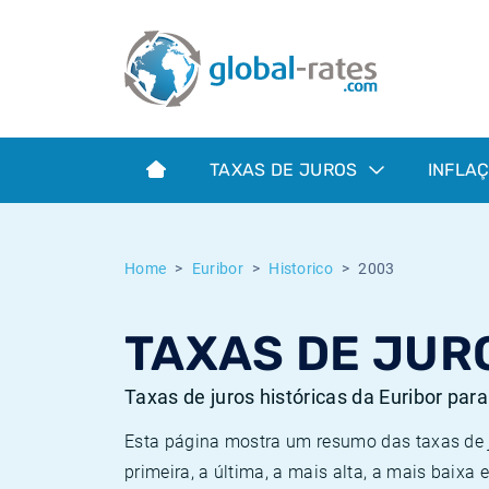
Euribor
O que é a inflação do IPC?
Taxas Euribor históricas
Calculadora de inflação
Term SOFR
O que é a inflação do IHPC?
Taxas ESTER históricas
TAXAS DE JUROS
INFLA
Bancos centrais
Inflação Brasil
Taxas SOFR históricas
ESTER
Inflação Estados Unidos
Taxas SONIA históricas
Home
Euribor
Historico
2003
SONIA
Inflação Europa
Taxas TONAR históricas
TAXAS DE JUR
SOFR
Inflação Portugal
Taxas de inflação históricas
Taxas de juros históricas da Euribor par
Esta página mostra um resumo das taxas de ju
primeira, a última, a mais alta, a mais baixa