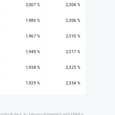
%
2,007 %
2,304 %
%
1,986 %
2,306 %
%
1,967 %
2,310 %
%
1,949 %
2,317 %
%
1,938 %
2,325 %
%
1,929 %
2,334 %
 Euribor® data. A Licensing Agreement with EMMI is