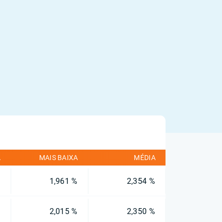
A
MAIS BAIXA
MÉDIA
%
1,961 %
2,354 %
%
2,015 %
2,350 %