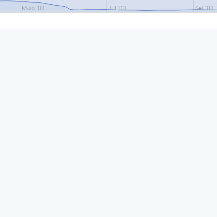
Maio '03
Jul '03
Set '03