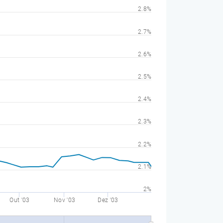
2.8%
2.7%
2.6%
2.5%
2.4%
2.3%
2.2%
2.1%
2%
Out '03
Nov '03
Dez '03