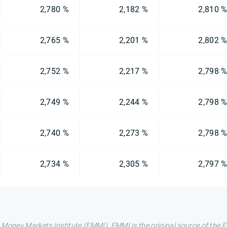
2,780 %
2,182 %
2,810 
2,765 %
2,201 %
2,802 
2,752 %
2,217 %
2,798 
2,749 %
2,244 %
2,798 
2,740 %
2,273 %
2,798 
2,734 %
2,305 %
2,797 
 Money Markets Institute (EMMI). EMMI is the original source of the