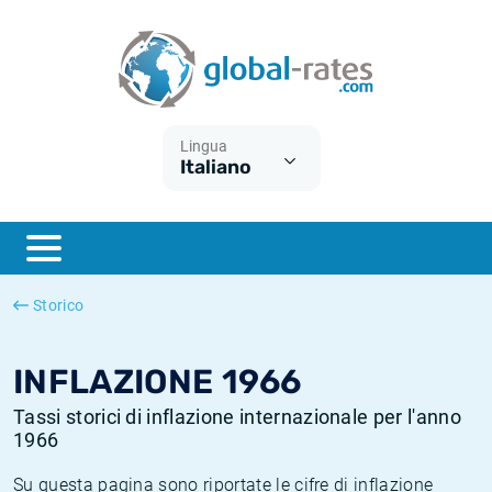
Euribor
Cos'è l'inflazione CPI?
Tassi storici Euribor
Calcolatore dell’inflazione
Term SOFR
Cos'è l'inflazione HICP?
Tassi storici di ESTER
Lingua
Italiano
Banche centrali
Inflazione Europa
Tassi SOFR storici
ESTER
Inflazione Italia
Tassi storici di SONIA
SONIA
Inflazione Stati Uniti
Tassi storici di TONAR
Storico
SOFR
Inflazione Svizzera
Tassi di inflazione storici
INFLAZIONE 1966
Tassi storici di inflazione internazionale per l'anno
1966
Su questa pagina sono riportate le cifre di inflazione