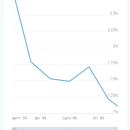
2.5%
2.25%
2%
1.75%
1.5%
1.25%
1%
genn. '86
apr. '86
luglio '86
ott. '86