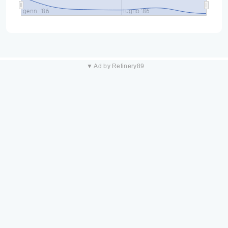
genn. '86
luglio '86
▼ Ad by Refinery89