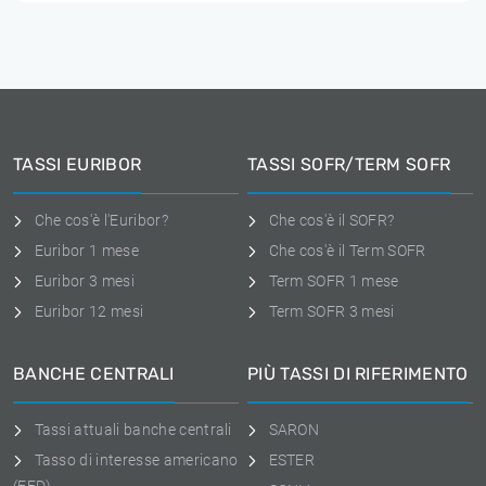
TASSI EURIBOR
TASSI SOFR/TERM SOFR
Che cos'è l'Euribor?
Che cos'è il SOFR?
Euribor 1 mese
Che cos'è il Term SOFR
Euribor 3 mesi
Term SOFR 1 mese
Euribor 12 mesi
Term SOFR 3 mesi
BANCHE CENTRALI
PIÙ TASSI DI RIFERIMENTO
Tassi attuali banche centrali
SARON
Tasso di interesse americano
ESTER