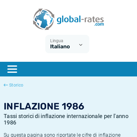
Euribor
Cos'è l'inflazione CPI?
Tassi storici Euribor
Calcolatore dell’inflazione
Term SOFR
Cos'è l'inflazione HICP?
Tassi storici di ESTER
Lingua
Italiano
Banche centrali
Inflazione Europa
Tassi SOFR storici
ESTER
Inflazione Italia
Tassi storici di SONIA
SONIA
Inflazione Stati Uniti
Tassi storici di TONAR
Storico
SOFR
Inflazione Svizzera
Tassi di inflazione storici
INFLAZIONE 1986
Tassi storici di inflazione internazionale per l'anno
1986
Su questa pagina sono riportate le cifre di inflazione