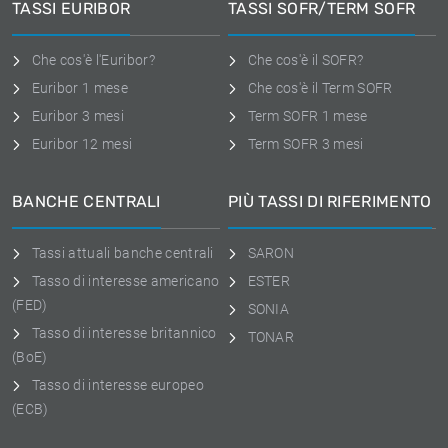
TASSI EURIBOR
TASSI SOFR/TERM SOFR
Che cos'è l'Euribor?
Che cos'è il SOFR?
Euribor 1 mese
Che cos'è il Term SOFR
Euribor 3 mesi
Term SOFR 1 mese
Euribor 12 mesi
Term SOFR 3 mesi
BANCHE CENTRALI
PIÙ TASSI DI RIFERIMENTO
Tassi attuali banche centrali
SARON
Tasso di interesse americano
ESTER
(FED)
SONIA
Tasso di interesse britannico
TONAR
(BoE)
Tasso di interesse europeo
(ECB)