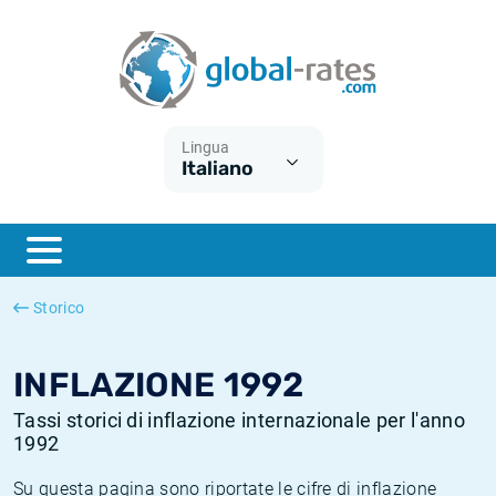
Euribor
Cos'è l'inflazione CPI?
Tassi storici Euribor
Calcolatore dell’inflazione
Term SOFR
Cos'è l'inflazione HICP?
Tassi storici di ESTER
Lingua
Italiano
Banche centrali
Inflazione Europa
Tassi SOFR storici
ESTER
Inflazione Italia
Tassi storici di SONIA
SONIA
Inflazione Stati Uniti
Tassi storici di TONAR
Storico
SOFR
Inflazione Svizzera
Tassi di inflazione storici
INFLAZIONE 1992
Tassi storici di inflazione internazionale per l'anno
1992
Su questa pagina sono riportate le cifre di inflazione