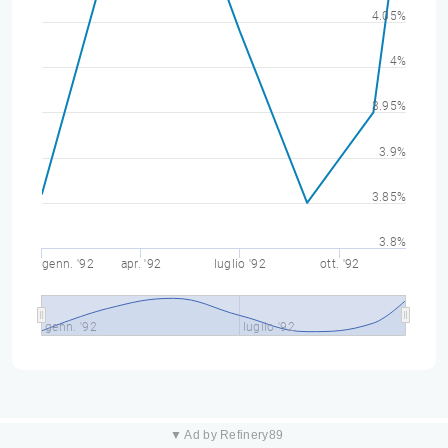
4.05%
4%
3.95%
3.9%
3.85%
3.8%
genn. '92
apr. '92
luglio '92
ott. '92
genn. '92
luglio '92
▼ Ad by Refinery89