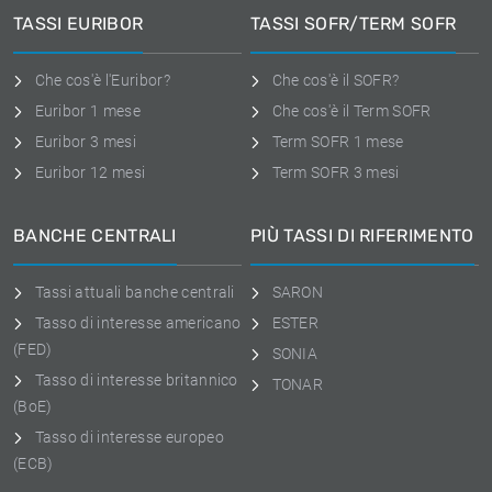
TASSI EURIBOR
TASSI SOFR/TERM SOFR
Che cos'è l'Euribor?
Che cos'è il SOFR?
Euribor 1 mese
Che cos'è il Term SOFR
Euribor 3 mesi
Term SOFR 1 mese
Euribor 12 mesi
Term SOFR 3 mesi
BANCHE CENTRALI
PIÙ TASSI DI RIFERIMENTO
Tassi attuali banche centrali
SARON
Tasso di interesse americano
ESTER
(FED)
SONIA
Tasso di interesse britannico
TONAR
(BoE)
Tasso di interesse europeo
(ECB)