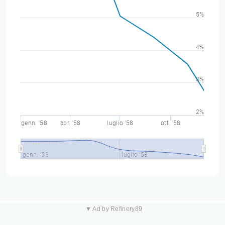
5%
4%
3%
2%
genn. '58
apr. '58
luglio '58
ott. '58
genn. '58
luglio '58
▼ Ad by Refinery89