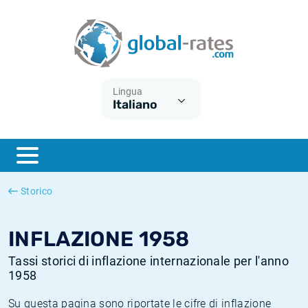
Euribor
Cos'è l'inflazione CPI?
Tassi storici Euribor
Calcolatore dell’inflazione
Term SOFR
Cos'è l'inflazione HICP?
Tassi storici di ESTER
Lingua
Italiano
Banche centrali
Inflazione Europa
Tassi SOFR storici
ESTER
Inflazione Italia
Tassi storici di SONIA
SONIA
Inflazione Stati Uniti
Tassi storici di TONAR
Storico
SOFR
Inflazione Svizzera
Tassi di inflazione storici
INFLAZIONE 1958
Tassi storici di inflazione internazionale per l'anno
1958
Su questa pagina sono riportate le cifre di inflazione