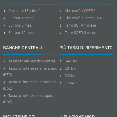
Che cos'è l'Euribor?
Che cos'è il SOFR?
Euribor 1 mese
Che cos'è il Term SOFR
Euribor 3 mesi
Term SOFR 1 mese
Euribor 12 mesi
Term SOFR 3 mesi
BANCHE CENTRALI
PIÙ TASSI DI RIFERIMENTO
Tassi attuali banche centrali
SARON
Tasso di interesse americano
ESTER
(FED)
SONIA
Tasso di interesse britannico
TONAR
(BoE)
Tasso di interesse europeo
(ECB)
INFLAZIONE CPI
INFLAZIONE HICP