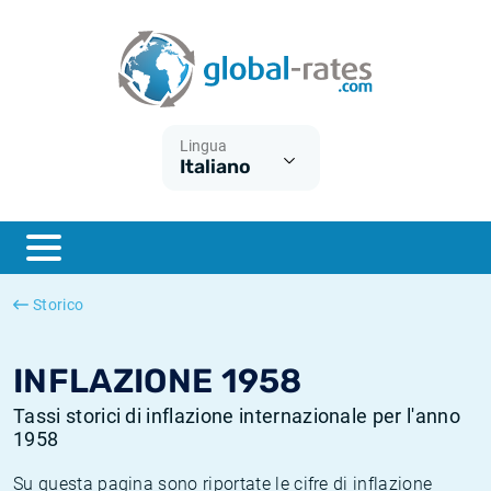
Euribor
Cos'è l'inflazione CPI?
Tassi storici Euribor
Calcolatore dell’inflazione
Term SOFR
Cos'è l'inflazione HICP?
Tassi storici di ESTER
Lingua
Italiano
Banche centrali
Inflazione Europa
Tassi SOFR storici
ESTER
Inflazione Italia
Tassi storici di SONIA
SONIA
Inflazione Stati Uniti
Tassi storici di TONAR
Storico
SOFR
Inflazione Svizzera
Tassi di inflazione storici
INFLAZIONE 1958
Tassi storici di inflazione internazionale per l'anno
1958
Su questa pagina sono riportate le cifre di inflazione