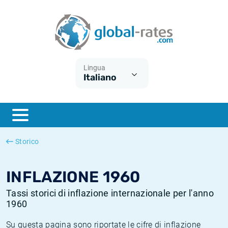
Euribor
Cos'è l'inflazione CPI?
Tassi storici Euribor
Calcolatore dell’inflazione
Term SOFR
Cos'è l'inflazione HICP?
Tassi storici di ESTER
Lingua
Italiano
Banche centrali
Inflazione Europa
Tassi SOFR storici
ESTER
Inflazione Italia
Tassi storici di SONIA
SONIA
Inflazione Stati Uniti
Tassi storici di TONAR
Storico
SOFR
Inflazione Svizzera
Tassi di inflazione storici
INFLAZIONE 1960
Tassi storici di inflazione internazionale per l'anno
1960
Su questa pagina sono riportate le cifre di inflazione