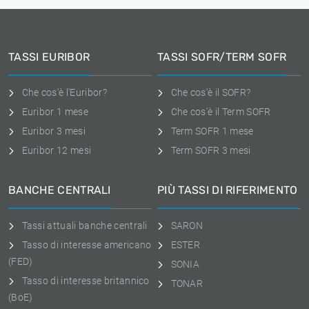
TASSI EURIBOR
TASSI SOFR/TERM SOFR
Che cos'è l'Euribor?
Che cos'è il SOFR?
Euribor 1 mese
Che cos'è il Term SOFR
Euribor 3 mesi
Term SOFR 1 mese
Euribor 12 mesi
Term SOFR 3 mesi
BANCHE CENTRALI
PIÙ TASSI DI RIFERIMENTO
Tassi attuali banche centrali
SARON
Tasso di interesse americano
ESTER
(FED)
SONIA
Tasso di interesse britannico
TONAR
(BoE)