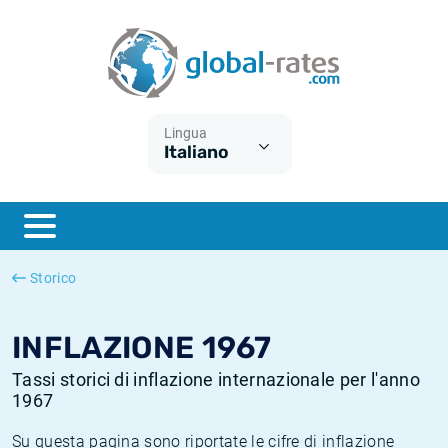
Euribor
Cos'è l'inflazione CPI?
Tassi storici Euribor
Calcolatore dell’inflazione
Term SOFR
Cos'è l'inflazione HICP?
Tassi storici di ESTER
Lingua
Italiano
Banche centrali
Inflazione Europa
Tassi SOFR storici
ESTER
Inflazione Italia
Tassi storici di SONIA
SONIA
Inflazione Stati Uniti
Tassi storici di TONAR
Storico
SOFR
Inflazione Svizzera
Tassi di inflazione storici
INFLAZIONE 1967
Tassi storici di inflazione internazionale per l'anno
1967
Su questa pagina sono riportate le cifre di inflazione