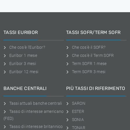
TASSI EURIBOR
TASSI SOFR/TERM SOFR
Che cos'è l'Euribor?
Che cos'è il SOFR?
Euribor 1 mese
Che cos'è il Term SOFR
Euribor 3 mesi
Term SOFR 1 mese
Euribor 12 mesi
Term SOFR 3 mesi
BANCHE CENTRALI
PIÙ TASSI DI RIFERIMENTO
Tassi attuali banche centrali
SARON
Tasso di interesse americano
ESTER
(FED)
SONIA
Tasso di interesse britannico
TONAR