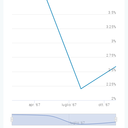
3.5%
3.25%
3%
2.75%
2.5%
2.25%
2%
apr. '67
luglio '67
ott. '67
luglio '67