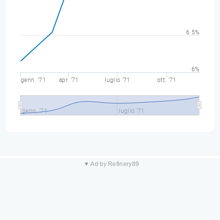
6.5%
6%
genn. '71
apr. '71
luglio '71
ott. '71
genn. '71
luglio '71
▼ Ad by Refinery89