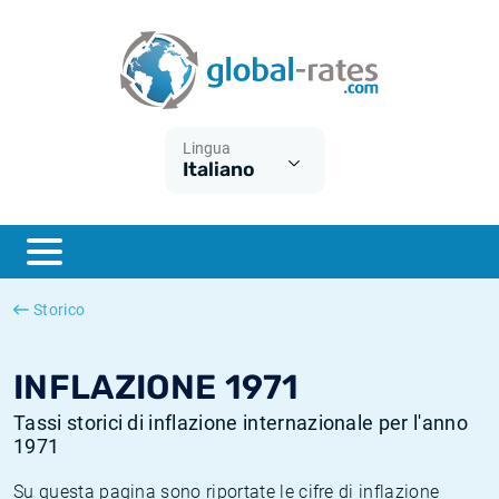
Euribor
Cos'è l'inflazione CPI?
Tassi storici Euribor
Calcolatore dell’inflazione
Term SOFR
Cos'è l'inflazione HICP?
Tassi storici di ESTER
Lingua
Italiano
Banche centrali
Inflazione Europa
Tassi SOFR storici
ESTER
Inflazione Italia
Tassi storici di SONIA
SONIA
Inflazione Stati Uniti
Tassi storici di TONAR
Storico
SOFR
Inflazione Svizzera
Tassi di inflazione storici
INFLAZIONE 1971
Tassi storici di inflazione internazionale per l'anno
1971
Su questa pagina sono riportate le cifre di inflazione