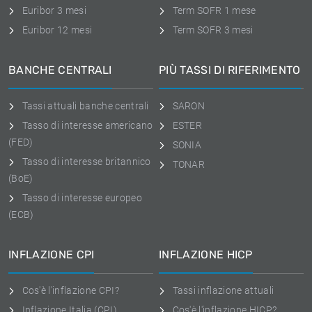
Euribor 3 mesi
Term SOFR 1 mese
Euribor 12 mesi
Term SOFR 3 mesi
BANCHE CENTRALI
PIÙ TASSI DI RIFERIMENTO
Tassi attuali banche centrali
SARON
Tasso di interesse americano
ESTER
(FED)
SONIA
Tasso di interesse britannico
TONAR
(BoE)
Tasso di interesse europeo
(ECB)
INFLAZIONE CPI
INFLAZIONE HICP
Cos'è l'inflazione CPI?
Tassi inflazione attuali
Inflazione Italia (CPI)
Cos'è l'inflazione HICP?