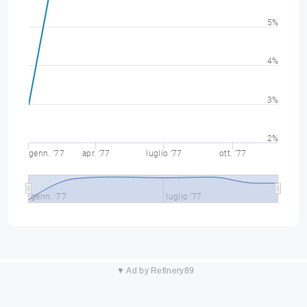
5%
4%
3%
2%
genn. '77
apr. '77
luglio '77
ott. '77
genn. '77
luglio '77
▼ Ad by Refinery89