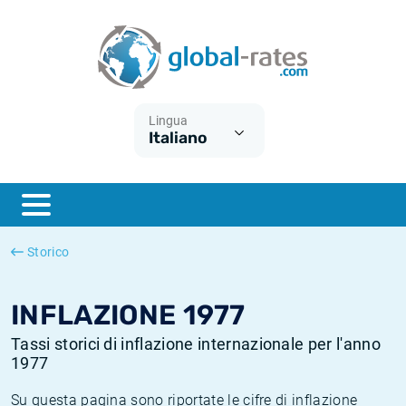
Euribor
Cos'è l'inflazione CPI?
Tassi storici Euribor
Calcolatore dell’inflazione
Term SOFR
Cos'è l'inflazione HICP?
Tassi storici di ESTER
Lingua
Italiano
Banche centrali
Inflazione Europa
Tassi SOFR storici
ESTER
Inflazione Italia
Tassi storici di SONIA
SONIA
Inflazione Stati Uniti
Tassi storici di TONAR
Storico
SOFR
Inflazione Svizzera
Tassi di inflazione storici
INFLAZIONE 1977
Tassi storici di inflazione internazionale per l'anno
1977
Su questa pagina sono riportate le cifre di inflazione