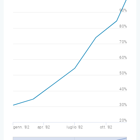
90%
80%
70%
60%
50%
40%
30%
20%
genn. '82
apr. '82
luglio '82
ott. '82