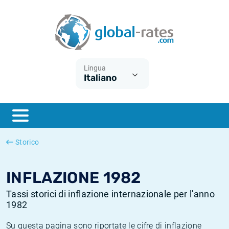
Euribor
Cos'è l'inflazione CPI?
Tassi storici Euribor
Calcolatore dell’inflazione
Term SOFR
Cos'è l'inflazione HICP?
Tassi storici di ESTER
Lingua
Italiano
Banche centrali
Inflazione Europa
Tassi SOFR storici
ESTER
Inflazione Italia
Tassi storici di SONIA
SONIA
Inflazione Stati Uniti
Tassi storici di TONAR
Storico
SOFR
Inflazione Svizzera
Tassi di inflazione storici
INFLAZIONE 1982
Tassi storici di inflazione internazionale per l'anno
1982
Su questa pagina sono riportate le cifre di inflazione