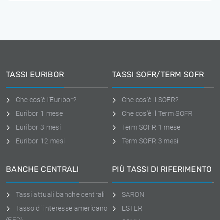
TASSI EURIBOR
TASSI SOFR/TERM SOFR
Che cos'è l'Euribor?
Che cos'è il SOFR?
Euribor 1 mese
Che cos'è il Term SOFR
Euribor 3 mesi
Term SOFR 1 mese
Euribor 12 mesi
Term SOFR 3 mesi
BANCHE CENTRALI
PIÙ TASSI DI RIFERIMENTO
Tassi attuali banche centrali
SARON
Tasso di interesse americano
ESTER