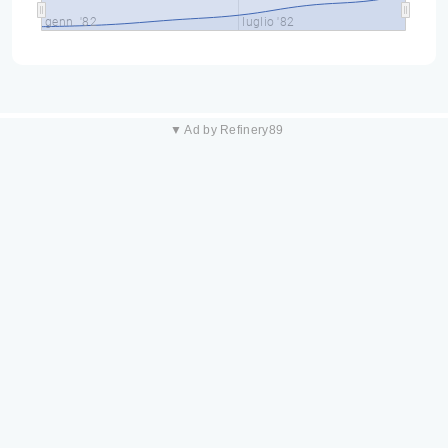
genn. '82
luglio '82
▼ Ad by Refinery89