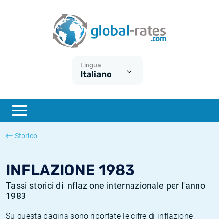
Euribor
Cos'è l'inflazione CPI?
Tassi storici Euribor
Calcolatore dell’inflazione
Term SOFR
Cos'è l'inflazione HICP?
Tassi storici di ESTER
Lingua
Italiano
Banche centrali
Inflazione Europa
Tassi SOFR storici
ESTER
Inflazione Italia
Tassi storici di SONIA
SONIA
Inflazione Stati Uniti
Tassi storici di TONAR
Storico
SOFR
Inflazione Svizzera
Tassi di inflazione storici
INFLAZIONE 1983
Tassi storici di inflazione internazionale per l'anno
1983
Su questa pagina sono riportate le cifre di inflazione