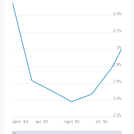
3.4%
3.2%
3%
2.8%
2.6%
2.4%
2.2%
genn. '83
apr. '83
luglio '83
ott. '83