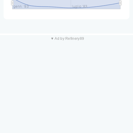
genn. '83
luglio '83
▼ Ad by Refinery89