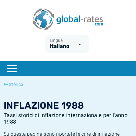
Euribor
Cos'è l'inflazione CPI?
Tassi storici Euribor
Calcolatore dell’inflazione
Term SOFR
Cos'è l'inflazione HICP?
Tassi storici di ESTER
Lingua
Italiano
Banche centrali
Inflazione Europa
Tassi SOFR storici
ESTER
Inflazione Italia
Tassi storici di SONIA
SONIA
Inflazione Stati Uniti
Tassi storici di TONAR
Storico
SOFR
Inflazione Svizzera
Tassi di inflazione storici
INFLAZIONE 1988
Tassi storici di inflazione internazionale per l'anno
1988
Su questa pagina sono riportate le cifre di inflazione