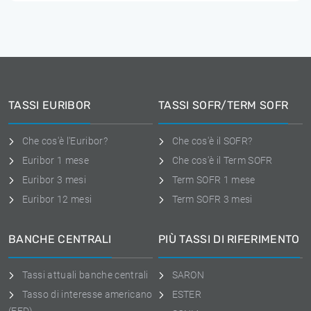
TASSI EURIBOR
TASSI SOFR/TERM SOFR
Che cos'è l'Euribor?
Che cos'è il SOFR?
Euribor 1 mese
Che cos'è il Term SOFR
Euribor 3 mesi
Term SOFR 1 mese
Euribor 12 mesi
Term SOFR 3 mesi
BANCHE CENTRALI
PIÙ TASSI DI RIFERIMENTO
Tassi attuali banche centrali
SARON
Tasso di interesse americano
ESTER