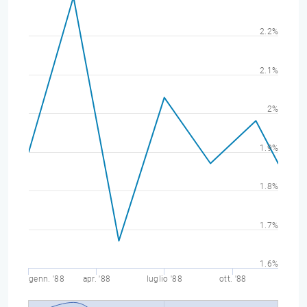
2.2%
2.1%
2%
1.9%
1.8%
1.7%
1.6%
genn. '88
apr. '88
luglio '88
ott. '88