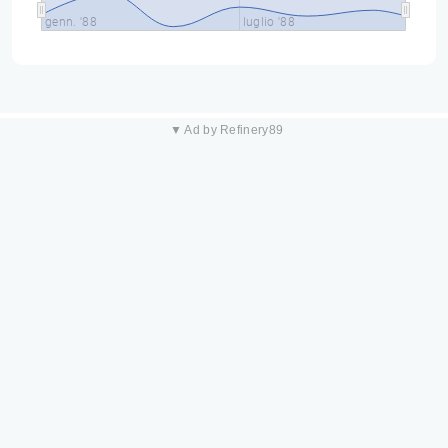
genn. '88
luglio '88
▼ Ad by Refinery89