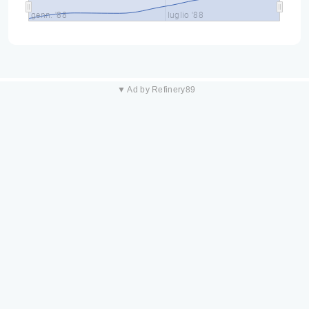
genn. '88
luglio '88
▼ Ad by Refinery89