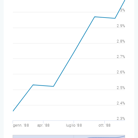
3%
2.9%
2.8%
2.7%
2.6%
2.5%
2.4%
2.3%
genn. '88
apr. '88
luglio '88
ott. '88