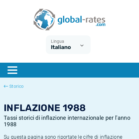
Euribor
Cos'è l'inflazione CPI?
Tassi storici Euribor
Calcolatore dell’inflazione
Term SOFR
Cos'è l'inflazione HICP?
Tassi storici di ESTER
Lingua
Italiano
Banche centrali
Inflazione Europa
Tassi SOFR storici
ESTER
Inflazione Italia
Tassi storici di SONIA
SONIA
Inflazione Stati Uniti
Tassi storici di TONAR
Storico
SOFR
Inflazione Svizzera
Tassi di inflazione storici
INFLAZIONE 1988
Tassi storici di inflazione internazionale per l'anno
1988
Su questa pagina sono riportate le cifre di inflazione