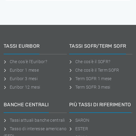
TASSI EURIBOR
TASSI SOFR/TERM SOFR
Che cos'è l'Euribor?
Che cos'è il SOFR?
Euribor 1 mese
Che cos'è il Term SOFR
Euribor 3 mesi
Term SOFR 1 mese
Euribor 12 mesi
Term SOFR 3 mesi
BANCHE CENTRALI
PIÙ TASSI DI RIFERIMENTO
Tassi attuali banche centrali
SARON
Tasso di interesse americano
ESTER