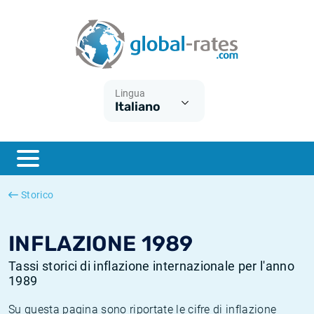
Euribor
Cos'è l'inflazione CPI?
Tassi storici Euribor
Calcolatore dell’inflazione
Term SOFR
Cos'è l'inflazione HICP?
Tassi storici di ESTER
Lingua
Italiano
Banche centrali
Inflazione Europa
Tassi SOFR storici
ESTER
Inflazione Italia
Tassi storici di SONIA
SONIA
Inflazione Stati Uniti
Tassi storici di TONAR
Storico
SOFR
Inflazione Svizzera
Tassi di inflazione storici
INFLAZIONE 1989
Tassi storici di inflazione internazionale per l'anno
1989
Su questa pagina sono riportate le cifre di inflazione