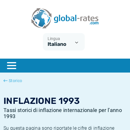
Euribor
Cos'è l'inflazione CPI?
Tassi storici Euribor
Calcolatore dell’inflazione
Term SOFR
Cos'è l'inflazione HICP?
Tassi storici di ESTER
Lingua
Italiano
Banche centrali
Inflazione Europa
Tassi SOFR storici
ESTER
Inflazione Italia
Tassi storici di SONIA
SONIA
Inflazione Stati Uniti
Tassi storici di TONAR
Storico
SOFR
Inflazione Svizzera
Tassi di inflazione storici
INFLAZIONE 1993
Tassi storici di inflazione internazionale per l'anno
1993
Su questa pagina sono riportate le cifre di inflazione