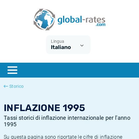
Euribor
Cos'è l'inflazione CPI?
Tassi storici Euribor
Calcolatore dell’inflazione
Term SOFR
Cos'è l'inflazione HICP?
Tassi storici di ESTER
Lingua
Italiano
Banche centrali
Inflazione Europa
Tassi SOFR storici
ESTER
Inflazione Italia
Tassi storici di SONIA
SONIA
Inflazione Stati Uniti
Tassi storici di TONAR
Storico
SOFR
Inflazione Svizzera
Tassi di inflazione storici
INFLAZIONE 1995
Tassi storici di inflazione internazionale per l'anno
1995
Su questa pagina sono riportate le cifre di inflazione