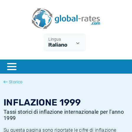
Euribor
Cos'è l'inflazione CPI?
Tassi storici Euribor
Calcolatore dell’inflazione
Term SOFR
Cos'è l'inflazione HICP?
Tassi storici di ESTER
Lingua
Italiano
Banche centrali
Inflazione Europa
Tassi SOFR storici
ESTER
Inflazione Italia
Tassi storici di SONIA
SONIA
Inflazione Stati Uniti
Tassi storici di TONAR
Storico
SOFR
Inflazione Svizzera
Tassi di inflazione storici
INFLAZIONE 1999
Tassi storici di inflazione internazionale per l'anno
1999
Su questa pagina sono riportate le cifre di inflazione