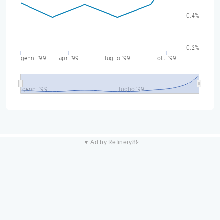
0.4%
0.2%
genn. '99
apr. '99
luglio '99
ott. '99
genn. '99
luglio '99
▼ Ad by Refinery89