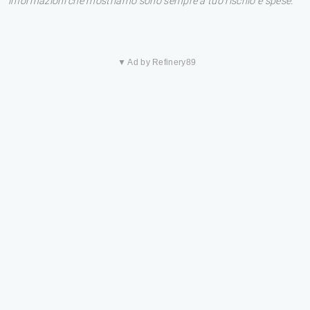
informazioni che mostriamo sono sempre a tuo rischio e spese.
▼ Ad by Refinery89