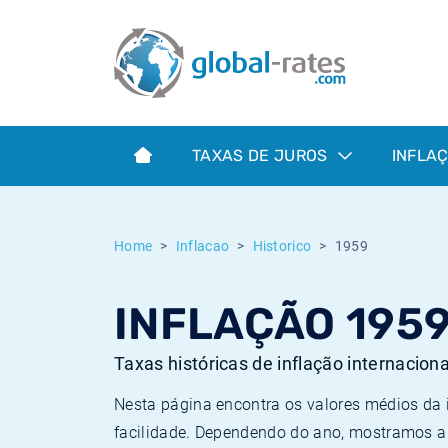
Euribor
O que é a inflação do IPC?
Taxas Euribor históricas
Calculadora de inflação
Term SOFR
O que é a inflação do IHPC?
Taxas ESTER históricas
TAXAS DE JUROS
INFLA
Bancos centrais
Inflação Brasil
Taxas SOFR históricas
ESTER
Inflação Estados Unidos
Taxas SONIA históricas
Home
Inflacao
Historico
1959
SONIA
Inflação Europa
Taxas TONAR históricas
INFLAÇÃO 195
SOFR
Inflação Portugal
Taxas de inflação históricas
Taxas históricas de inflação internacion
Nesta página encontra os valores médios da
facilidade. Dependendo do ano, mostramos a 