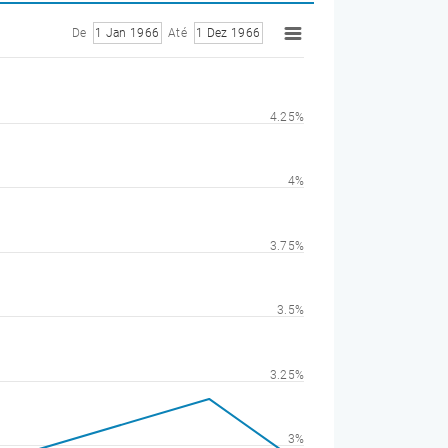
De
1 Jan 1966
Até
1 Dez 1966
4.25%
4%
3.75%
3.5%
3.25%
3%