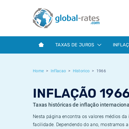
Euribor
O que é a inflação do IPC?
Taxas Euribor históricas
Calculadora de inflação
Term SOFR
O que é a inflação do IHPC?
Taxas ESTER históricas
TAXAS DE JUROS
INFLA
Bancos centrais
Inflação Brasil
Taxas SOFR históricas
ESTER
Inflação Estados Unidos
Taxas SONIA históricas
Home
Inflacao
Historico
1966
SONIA
Inflação Europa
Taxas TONAR históricas
INFLAÇÃO 196
SOFR
Inflação Portugal
Taxas de inflação históricas
Taxas históricas de inflação internacion
Nesta página encontra os valores médios da
facilidade. Dependendo do ano, mostramos a 