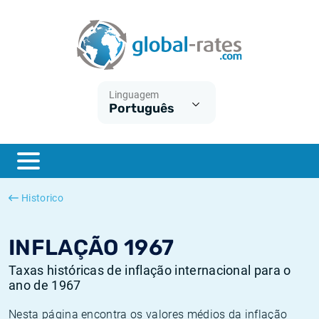
Euribor
O que é a inflação do IPC?
Taxas Euribor históricas
Calculadora de inflação
Term SOFR
O que é a inflação do IHPC?
Taxas ESTER históricas
Linguagem
Português
Bancos centrais
Inflação Brasil
Taxas SOFR históricas
ESTER
Inflação Estados Unidos
Taxas SONIA históricas
SONIA
Inflação Europa
Taxas TONAR históricas
Historico
SOFR
Inflação Portugal
Taxas de inflação históricas
INFLAÇÃO 1967
Taxas históricas de inflação internacional para o
ano de 1967
Nesta página encontra os valores médios da inflação