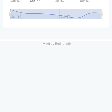
Jan '67
Abr '67
Jul '67
Out '67
Jan '67
Jul '67
▼ Ad by Refinery89