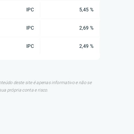
IPC
5,45 %
IPC
2,69 %
IPC
2,49 %
teúdo deste site é apenas informativo e não se
a própria conta e risco.