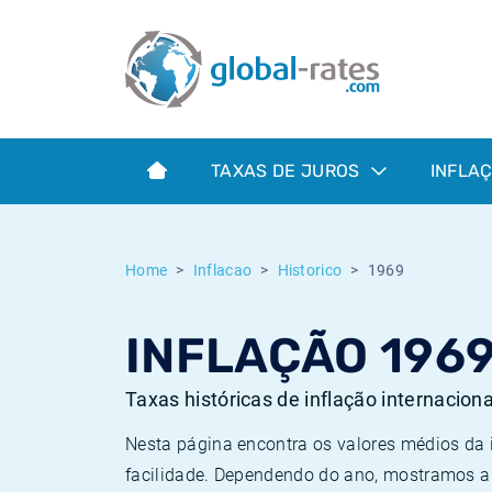
Euribor
O que é a inflação do IPC?
Taxas Euribor históricas
Calculadora de inflação
Term SOFR
O que é a inflação do IHPC?
Taxas ESTER históricas
TAXAS DE JUROS
INFLA
Bancos centrais
Inflação Brasil
Taxas SOFR históricas
ESTER
Inflação Estados Unidos
Taxas SONIA históricas
Home
Inflacao
Historico
1969
SONIA
Inflação Europa
Taxas TONAR históricas
INFLAÇÃO 196
SOFR
Inflação Portugal
Taxas de inflação históricas
Taxas históricas de inflação internacion
Nesta página encontra os valores médios da
facilidade. Dependendo do ano, mostramos a 