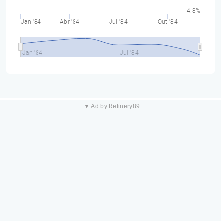
4.8%
Jan '84
Abr '84
Jul '84
Out '84
Jan '84
Jul '84
▼ Ad by Refinery89