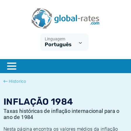
Euribor
O que é a inflação do IPC?
Taxas Euribor históricas
Calculadora de inflação
Term SOFR
O que é a inflação do IHPC?
Taxas ESTER históricas
Linguagem
Português
Bancos centrais
Inflação Brasil
Taxas SOFR históricas
ESTER
Inflação Estados Unidos
Taxas SONIA históricas
SONIA
Inflação Europa
Taxas TONAR históricas
Historico
SOFR
Inflação Portugal
Taxas de inflação históricas
INFLAÇÃO 1984
Taxas históricas de inflação internacional para o
ano de 1984
Nesta página encontra os valores médios da inflação