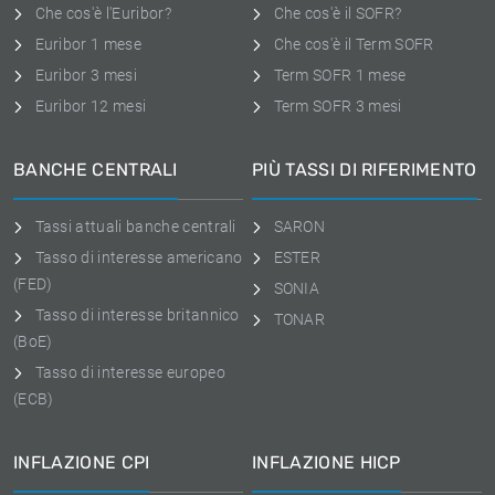
Che cos'è l'Euribor?
Che cos'è il SOFR?
Euribor 1 mese
Che cos'è il Term SOFR
Euribor 3 mesi
Term SOFR 1 mese
Euribor 12 mesi
Term SOFR 3 mesi
BANCHE CENTRALI
PIÙ TASSI DI RIFERIMENTO
Tassi attuali banche centrali
SARON
Tasso di interesse americano
ESTER
(FED)
SONIA
Tasso di interesse britannico
TONAR
(BoE)
Tasso di interesse europeo
(ECB)
INFLAZIONE CPI
INFLAZIONE HICP