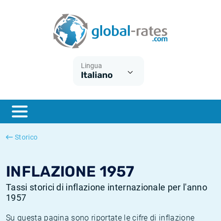
Euribor
Cos'è l'inflazione CPI?
Tassi storici Euribor
Calcolatore dell’inflazione
Term SOFR
Cos'è l'inflazione HICP?
Tassi storici di ESTER
Lingua
Italiano
Banche centrali
Inflazione Europa
Tassi SOFR storici
ESTER
Inflazione Italia
Tassi storici di SONIA
SONIA
Inflazione Stati Uniti
Tassi storici di TONAR
Storico
SOFR
Inflazione Svizzera
Tassi di inflazione storici
INFLAZIONE 1957
Tassi storici di inflazione internazionale per l'anno
1957
Su questa pagina sono riportate le cifre di inflazione