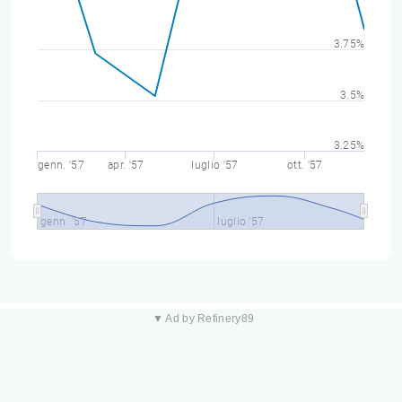
3.75%
3.5%
3.25%
genn. '57
apr. '57
luglio '57
ott. '57
genn. '57
luglio '57
▼ Ad by Refinery89