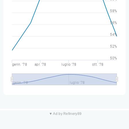
58%
56%
54%
52%
50%
genn. '78
apr. '78
luglio '78
ott. '78
genn. '78
luglio '78
▼ Ad by Refinery89