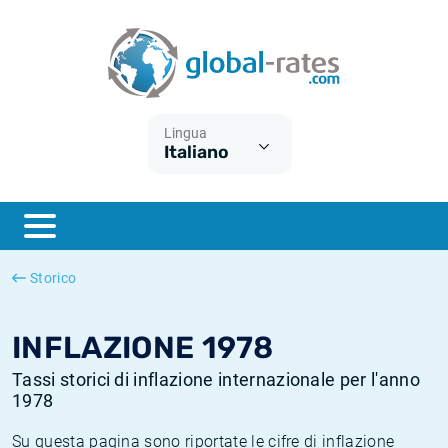
Euribor
Cos'è l'inflazione CPI?
Tassi storici Euribor
Calcolatore dell’inflazione
Term SOFR
Cos'è l'inflazione HICP?
Tassi storici di ESTER
Lingua
Italiano
Banche centrali
Inflazione Europa
Tassi SOFR storici
ESTER
Inflazione Italia
Tassi storici di SONIA
SONIA
Inflazione Stati Uniti
Tassi storici di TONAR
Storico
SOFR
Inflazione Svizzera
Tassi di inflazione storici
INFLAZIONE 1978
Tassi storici di inflazione internazionale per l'anno
1978
Su questa pagina sono riportate le cifre di inflazione