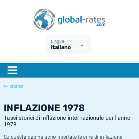
Euribor
Cos'è l'inflazione CPI?
Tassi storici Euribor
Calcolatore dell’inflazione
Term SOFR
Cos'è l'inflazione HICP?
Tassi storici di ESTER
Lingua
Italiano
Banche centrali
Inflazione Europa
Tassi SOFR storici
ESTER
Inflazione Italia
Tassi storici di SONIA
SONIA
Inflazione Stati Uniti
Tassi storici di TONAR
Storico
SOFR
Inflazione Svizzera
Tassi di inflazione storici
INFLAZIONE 1978
Tassi storici di inflazione internazionale per l'anno
1978
Su questa pagina sono riportate le cifre di inflazione