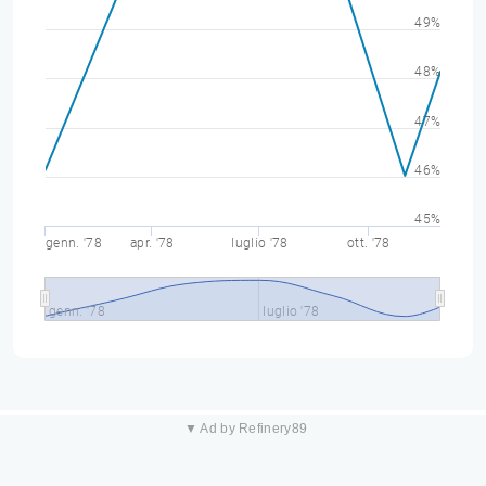
49%
48%
47%
46%
45%
genn. '78
apr. '78
luglio '78
ott. '78
genn. '78
luglio '78
▼ Ad by Refinery89