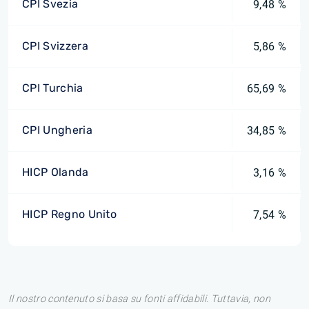
CPI Svezia
9,48 %
CPI Svizzera
5,86 %
CPI Turchia
65,69 %
CPI Ungheria
34,85 %
HICP Olanda
3,16 %
HICP Regno Unito
7,54 %
Il nostro contenuto si basa su fonti affidabili. Tuttavia, non