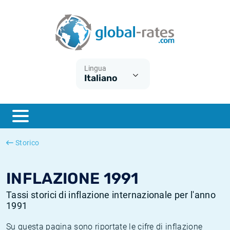
Euribor
Cos'è l'inflazione CPI?
Tassi storici Euribor
Calcolatore dell’inflazione
Term SOFR
Cos'è l'inflazione HICP?
Tassi storici di ESTER
Lingua
Italiano
Banche centrali
Inflazione Europa
Tassi SOFR storici
ESTER
Inflazione Italia
Tassi storici di SONIA
SONIA
Inflazione Stati Uniti
Tassi storici di TONAR
Storico
SOFR
Inflazione Svizzera
Tassi di inflazione storici
INFLAZIONE 1991
Tassi storici di inflazione internazionale per l'anno
1991
Su questa pagina sono riportate le cifre di inflazione