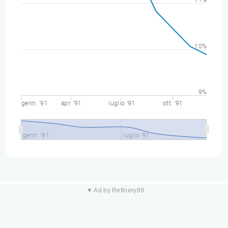
11%
10%
9%
genn. '91
apr. '91
luglio '91
ott. '91
genn. '91
luglio '91
▼ Ad by Refinery89