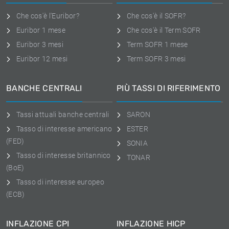
Che cos'è l'Euribor?
Che cos'è il SOFR?
Euribor 1 mese
Che cos'è il Term SOFR
Euribor 3 mesi
Term SOFR 1 mese
Euribor 12 mesi
Term SOFR 3 mesi
BANCHE CENTRALI
PIÙ TASSI DI RIFERIMENTO
Tassi attuali banche centrali
SARON
Tasso di interesse americano
ESTER
(FED)
SONIA
Tasso di interesse britannico
TONAR
(BoE)
Tasso di interesse europeo
(ECB)
INFLAZIONE CPI
INFLAZIONE HICP