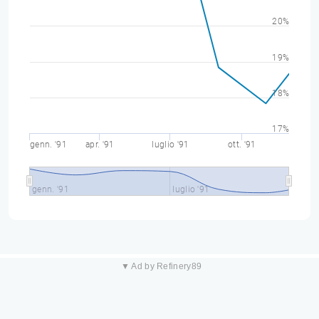
20%
19%
18%
17%
genn. '91
apr. '91
luglio '91
ott. '91
genn. '91
luglio '91
▼ Ad by Refinery89