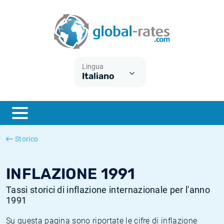
Euribor
Cos'è l'inflazione CPI?
Tassi storici Euribor
Calcolatore dell’inflazione
Term SOFR
Cos'è l'inflazione HICP?
Tassi storici di ESTER
Lingua
Italiano
Banche centrali
Inflazione Europa
Tassi SOFR storici
ESTER
Inflazione Italia
Tassi storici di SONIA
SONIA
Inflazione Stati Uniti
Tassi storici di TONAR
Storico
SOFR
Inflazione Svizzera
Tassi di inflazione storici
INFLAZIONE 1991
Tassi storici di inflazione internazionale per l'anno
1991
Su questa pagina sono riportate le cifre di inflazione