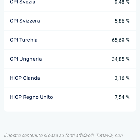
CPI Svezia
9,48 %
CPI Svizzera
5,86 %
CPI Turchia
65,69 %
CPI Ungheria
34,85 %
HICP Olanda
3,16 %
HICP Regno Unito
7,54 %
Il nostro contenuto si basa su fonti affidabili. Tuttavia, non