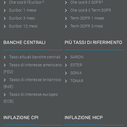
Che cos'è l'Euribor?
Che cos'è il SOFR?
Euribor 1 mese
Che cos'è il Term SOFR
Euribor 3 mesi
Term SOFR 1 mese
Euribor 12 mesi
Term SOFR 3 mesi
BANCHE CENTRALI
PIÙ TASSI DI RIFERIMENTO
Tassi attuali banche centrali
SARON
Tasso di interesse americano
ESTER
(FED)
SONIA
Tasso di interesse britannico
TONAR
(BoE)
Tasso di interesse europeo
(ECB)
INFLAZIONE CPI
INFLAZIONE HICP