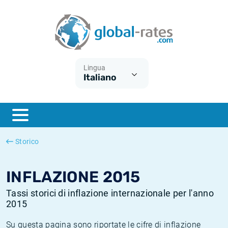
Euribor
Cos'è l'inflazione CPI?
Tassi storici Euribor
Calcolatore dell’inflazione
Term SOFR
Cos'è l'inflazione HICP?
Tassi storici di ESTER
Lingua
Italiano
Banche centrali
Inflazione Europa
Tassi SOFR storici
ESTER
Inflazione Italia
Tassi storici di SONIA
SONIA
Inflazione Stati Uniti
Tassi storici di TONAR
Storico
SOFR
Inflazione Svizzera
Tassi di inflazione storici
INFLAZIONE 2015
Tassi storici di inflazione internazionale per l'anno
2015
Su questa pagina sono riportate le cifre di inflazione