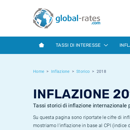
Euribor
Cos'è l'inflazione CPI?
Tassi storici Euribor
Calcolatore dell’inflazione
Term SOFR
Cos'è l'inflazione HICP?
Tassi storici di ESTER
TASSI DI INTERESSE
INF
Banche centrali
Inflazione Europa
Tassi SOFR storici
ESTER
Inflazione Italia
Tassi storici di SONIA
Home
Inflazione
Storico
2018
SONIA
Inflazione Stati Uniti
Tassi storici di TONAR
INFLAZIONE 20
SOFR
Inflazione Svizzera
Tassi di inflazione storici
Tassi storici di inflazione internazionale
Su questa pagina sono riportate le cifre di i
mostriamo l'inflazione in base al CPI (indice 