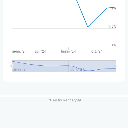
2%
1.5%
1%
genn. '24
apr. '24
luglio '24
ott. '24
genn. '24
luglio '24
▼ Ad by Refinery89