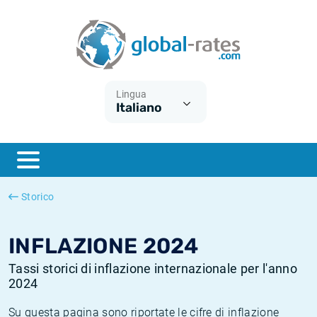
Euribor
Cos'è l'inflazione CPI?
Tassi storici Euribor
Calcolatore dell’inflazione
Term SOFR
Cos'è l'inflazione HICP?
Tassi storici di ESTER
Lingua
Italiano
Banche centrali
Inflazione Europa
Tassi SOFR storici
ESTER
Inflazione Italia
Tassi storici di SONIA
SONIA
Inflazione Stati Uniti
Tassi storici di TONAR
Storico
SOFR
Inflazione Svizzera
Tassi di inflazione storici
INFLAZIONE 2024
Tassi storici di inflazione internazionale per l'anno
2024
Su questa pagina sono riportate le cifre di inflazione