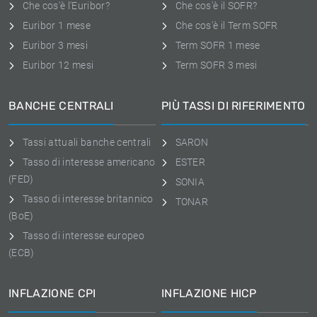
Che cos'è l'Euribor?
Che cos'è il SOFR?
Euribor 1 mese
Che cos'è il Term SOFR
Euribor 3 mesi
Term SOFR 1 mese
Euribor 12 mesi
Term SOFR 3 mesi
BANCHE CENTRALI
PIÙ TASSI DI RIFERIMENTO
Tassi attuali banche centrali
SARON
Tasso di interesse americano
ESTER
(FED)
SONIA
Tasso di interesse britannico
TONAR
(BoE)
Tasso di interesse europeo
(ECB)
INFLAZIONE CPI
INFLAZIONE HICP