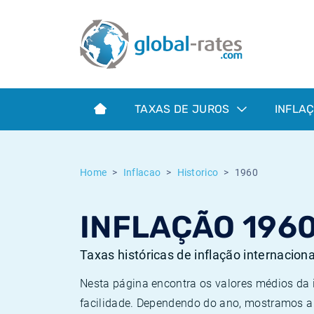
Euribor
O que é a inflação do IPC?
Taxas Euribor históricas
Calculadora de inflação
Term SOFR
O que é a inflação do IHPC?
Taxas ESTER históricas
TAXAS DE JUROS
INFLA
Bancos centrais
Inflação Brasil
Taxas SOFR históricas
ESTER
Inflação Estados Unidos
Taxas SONIA históricas
Home
Inflacao
Historico
1960
SONIA
Inflação Europa
Taxas TONAR históricas
INFLAÇÃO 196
SOFR
Inflação Portugal
Taxas de inflação históricas
Taxas históricas de inflação internacion
Nesta página encontra os valores médios da
facilidade. Dependendo do ano, mostramos a 