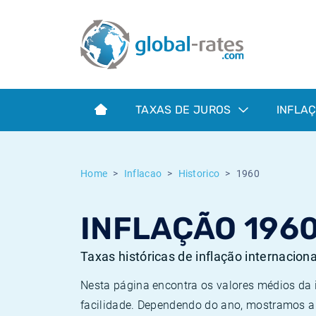
Euribor
O que é a inflação do IPC?
Taxas Euribor históricas
Calculadora de inflação
Term SOFR
O que é a inflação do IHPC?
Taxas ESTER históricas
TAXAS DE JUROS
INFLA
Bancos centrais
Inflação Brasil
Taxas SOFR históricas
ESTER
Inflação Estados Unidos
Taxas SONIA históricas
Home
Inflacao
Historico
1960
SONIA
Inflação Europa
Taxas TONAR históricas
INFLAÇÃO 196
SOFR
Inflação Portugal
Taxas de inflação históricas
Taxas históricas de inflação internacion
Nesta página encontra os valores médios da
facilidade. Dependendo do ano, mostramos a 