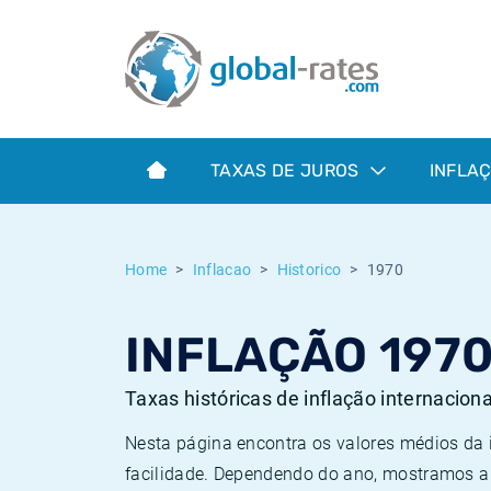
Euribor
O que é a inflação do IPC?
Taxas Euribor históricas
Calculadora de inflação
Term SOFR
O que é a inflação do IHPC?
Taxas ESTER históricas
TAXAS DE JUROS
INFLA
Bancos centrais
Inflação Brasil
Taxas SOFR históricas
ESTER
Inflação Estados Unidos
Taxas SONIA históricas
Home
Inflacao
Historico
1970
SONIA
Inflação Europa
Taxas TONAR históricas
INFLAÇÃO 197
SOFR
Inflação Portugal
Taxas de inflação históricas
Taxas históricas de inflação internacion
Nesta página encontra os valores médios da
facilidade. Dependendo do ano, mostramos a 