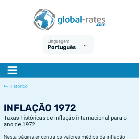
Euribor
O que é a inflação do IPC?
Taxas Euribor históricas
Calculadora de inflação
Term SOFR
O que é a inflação do IHPC?
Taxas ESTER históricas
Linguagem
Português
Bancos centrais
Inflação Brasil
Taxas SOFR históricas
ESTER
Inflação Estados Unidos
Taxas SONIA históricas
SONIA
Inflação Europa
Taxas TONAR históricas
Historico
SOFR
Inflação Portugal
Taxas de inflação históricas
INFLAÇÃO 1972
Taxas históricas de inflação internacional para o
ano de 1972
Nesta página encontra os valores médios da inflação