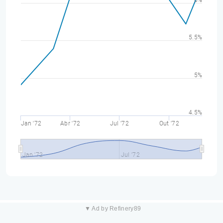
6%
5.5%
5%
4.5%
Jan '72
Abr '72
Jul '72
Out '72
Jan '72
Jul '72
▼ Ad by Refinery89