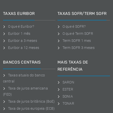
TAXAS EURIBOR
TAXAS SOFR/TERM SOFR
O que é Euribor?
O que é SOFR?
Euribor 1 mês
O que é Term SOFR
Euribor a 3 meses
Term SOFR 1 mes
Euribor a 12 meses
Term SOFR 3 meses
BANCOS CENTRAIS
MAIS TAXAS DE
REFERÊNCIA
Taxas atuais do banco
central
SARON
Taxa de juros americana
ESTER
(FED)
SONIA
Taxa de juros britânica (BoE)
TONAR
Taxa de juros europeia (ECB)