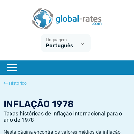
Euribor
O que é a inflação do IPC?
Taxas Euribor históricas
Calculadora de inflação
Term SOFR
O que é a inflação do IHPC?
Taxas ESTER históricas
Linguagem
Português
Bancos centrais
Inflação Brasil
Taxas SOFR históricas
ESTER
Inflação Estados Unidos
Taxas SONIA históricas
SONIA
Inflação Europa
Taxas TONAR históricas
Historico
SOFR
Inflação Portugal
Taxas de inflação históricas
INFLAÇÃO 1978
Taxas históricas de inflação internacional para o
ano de 1978
Nesta página encontra os valores médios da inflação