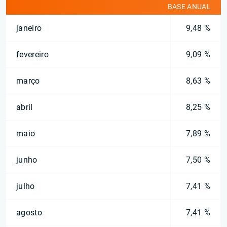
BASE ANUAL
janeiro
9,48 %
fevereiro
9,09 %
março
8,63 %
abril
8,25 %
maio
7,89 %
junho
7,50 %
julho
7,41 %
agosto
7,41 %